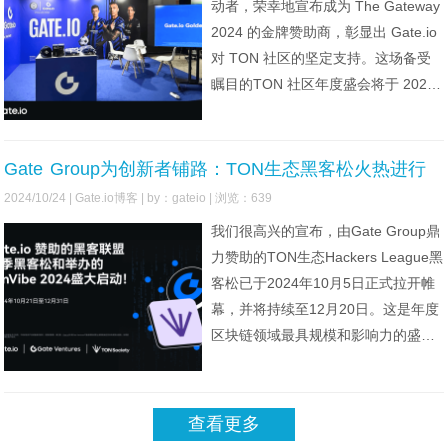
动者，荣幸地宣布成为 The Gateway
2024 的金牌赞助商，彰显出 Gate.io
对 TON 社区的坚定支持。这场备受
瞩目的TON 社区年度盛会将于 2024
年 11 月 1 日至 2 日在迪拜君悦酒店
会议中心举行，预计将吸引超过
1,500 名与会者，这标志着去中心化
Gate Group为创新者铺路：TON生态黑客松火热进行
技术发展进程中的一个重要里程碑
中，至高300万美元奖池
2024/10/24 |
Gate.io博客
| by：gateio | 浏览：639
我们很高兴的宣布，由Gate Group鼎
力赞助的TON生态Hackers League黑
客松已于2024年10月5日正式拉开帷
幕，并将持续至12月20日。这是年度
区块链领域最具规模和影响力的盛会
之一，设立了高达300万美元的奖
池，旨在吸引全球顶尖的开发者、创
业者和技术团队，推动TON生态的创
查看更多
新与技术突破。立即参与活动期间，