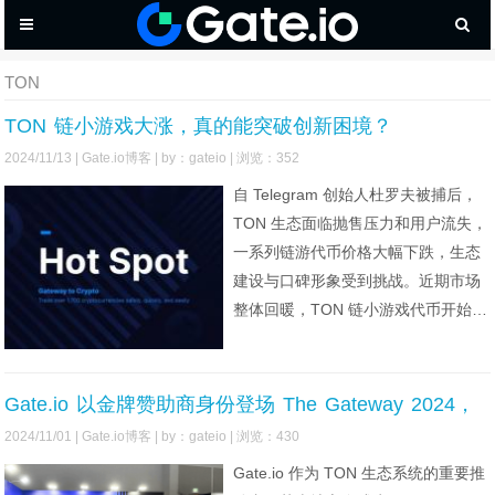
TON
TON 链小游戏大涨，真的能突破创新困境？
2024/11/13 |
Gate.io博客
| by：gateio | 浏览：352
自 Telegram 创始人杜罗夫被捕后，
TON 生态面临抛售压力和用户流失，
一系列链游代币价格大幅下跌，生态
建设与口碑形象受到挑战。近期市场
整体回暖，TON 链小游戏代币开始止
跌起涨，市场信心回升。TON 价格受
到强力支撑，并突破了下降趋势线压
制。未来，小游戏应探索更多类型的
Gate.io 以金牌赞助商身份登场 The Gateway 2024，
小程序，结合支付、Bot 等形态，为
助力 TON 生态迪拜区块链盛典
2024/11/01 |
Gate.io博客
| by：gateio | 浏览：430
TON 带来新的增长点，TON 链生态
Gate.io 作为 TON 生态系统的重要推
仍具有