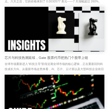
点。六天之后，它的价格来到了 0.0030577 美元——7 天涨幅超过 260%。
对于一个市值...
芯片与科技热潮延续，Gate 股票代币把热门个股带上链
全球市场重新进入“科技主导”阶段近期全球市场的核心逻辑，正在重新回到科
技成长方向。从最新市场走势来看，AI、芯片、云计算以及大型科技企业依旧
是当前最强的资金主线。多家国际机构近期上调科技行业盈利预期，...