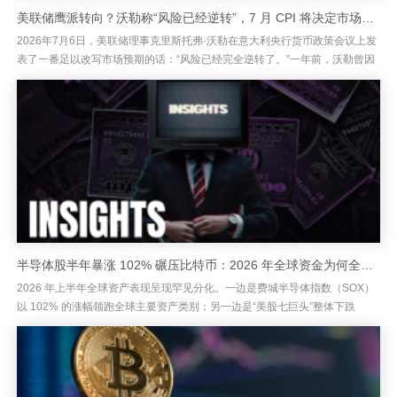
美联储鹰派转向？沃勒称“风险已经逆转”，7 月 CPI 将决定市场下一轮行情
2026年7月6日，美联储理事克里斯托弗·沃勒在意大利央行货币政策会议上发
表了一番足以改写市场预期的话：“风险已经完全逆转了。”一年前，沃勒曾因
就业市场疲软而主张降息，并愿意容忍通胀回归目标的时间更长...
半导体股半年暴涨 102% 碾压比特币：2026 年全球资金为何全面涌向 AI 硬件？
2026 年上半年全球资产表现呈现罕见分化。一边是费城半导体指数（SOX）
以 102% 的涨幅领跑全球主要资产类别；另一边是“美股七巨头”整体下跌
2%，比特币（BTC）则大幅回调 33%。同一时间段...